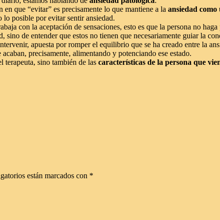
e diario, estamos hablando de
ansiedad patológica
.
n en que “evitar” es precisamente lo que mantiene a la
ansiedad como
lo posible por evitar sentir ansiedad.
aja con la aceptación de sensaciones, esto es que la persona no haga po
ad, sino de entender que estos no tienen que necesariamente guiar la co
intervenir, apuesta por romper el equilibrio que se ha creado entre la a
ue acaban, precisamente, alimentando y potenciando ese estado.
l terapeuta, sino también de las
características de la persona que vie
gatorios están marcados con
*