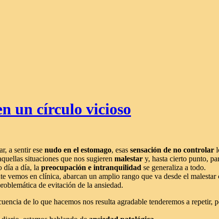
n un círculo vicioso
r, a sentir ese
nudo en el estomago
, esas
sensación de no controlar
l
aquellas situaciones que nos sugieren
malestar
y, hasta cierto punto, p
 día a día, la
preocupación e intranquilidad
se generaliza a todo.
ente vemos en clínica, abarcan un amplio rango que va desde el malestar
oblemática de evitación de la ansiedad.
uencia de lo que hacemos nos resulta agradable tenderemos a repetir, pe